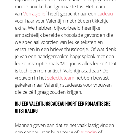
mooie unieke handgemaakte tas. Het team
van
Verrasjelief
heeft gezocht naar een
cadeau
voor haar voor Valentijn met nét een tikkeltje
extra. We hebben bijvoorbeeld heerlijke
ambachtelijk bereide chocolade gevonden die
we speciaal voorzien van leuke teksten en
versturen in een brievenbusdoosje. Of wat denk
je van een handgemaakte hapjesplank met een
leuke inscriptie zoals ‘Met jou is alles leuker’. Dat
is toch een romantisch Valentijnscadeau? De
vrouwen in het
selectieteam
hebben bewust
gekeken naar Valentijnscadeaus voor vrouwen
die ze zélf graag zouden krijgen.
BIJ EEN VALENTIJNSCADEAU HOORT EEN ROMANTISCHE
UITSTRALING
Mannen geven aan dat ze het vaak lastig vinden
een cadeau voor hun vrouw of
vriendin
of