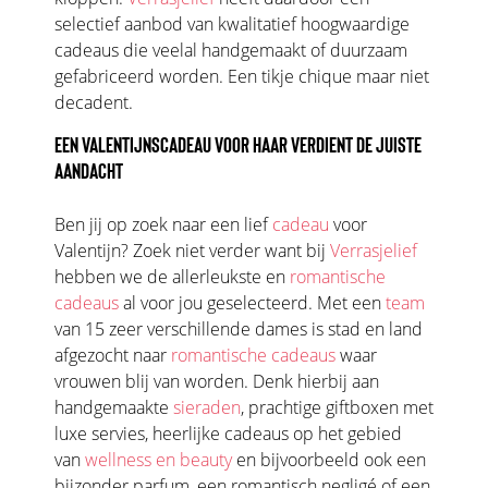
selectief aanbod van kwalitatief hoogwaardige
cadeaus die veelal handgemaakt of duurzaam
gefabriceerd worden. Een tikje chique maar niet
decadent.
EEN VALENTIJNSCADEAU VOOR HAAR VERDIENT DE JUISTE
AANDACHT
Ben jij op zoek naar een lief
cadeau
voor
Valentijn? Zoek niet verder want bij
Verrasjelief
hebben we de allerleukste en
romantische
cadeaus
al voor jou geselecteerd. Met een
team
van 15 zeer verschillende dames is stad en land
afgezocht naar
romantische cadeaus
waar
vrouwen blij van worden. Denk hierbij aan
handgemaakte
sieraden
, prachtige giftboxen met
luxe servies, heerlijke cadeaus op het gebied
van
wellness en beauty
en bijvoorbeeld ook een
bijzonder parfum, een romantisch negligé of een