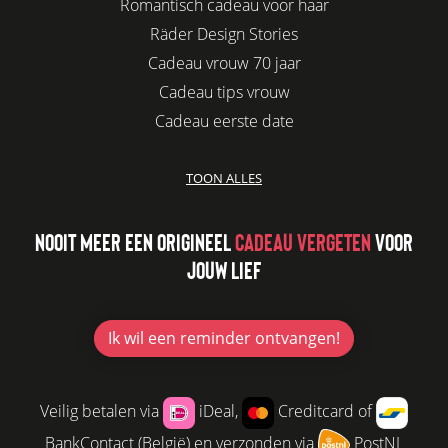
Romantisch cadeau voor haar
Räder Design Stories
Cadeau vrouw 70 jaar
Cadeau tips vrouw
Cadeau eerste date
Biologisch cadeau voor haar
TOON ALLES
Leuke kadootjes
Afscheidscadeau collega
NOOIT MEER EEN ORIGINEEL
CADEAU VERGETEN
VOOR
Azur
JOUW LIEF
Kaars cadeau geven
Verjaardagscadeau vriendin
Jubileum cadeau
Ik wil
een reminder ontvangen!
Cadeau idee vriendin
Origineel cadeau voor vriendin
Veilig betalen via
iDeal,
Creditcard of
Leuke cadeaus voor vrouwen
BankContact (België) en verzonden via
PostNL