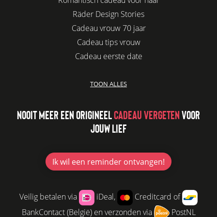
Romantisch cadeau voor haar
Räder Design Stories
Cadeau vrouw 70 jaar
Cadeau tips vrouw
Cadeau eerste date
Biologisch cadeau voor haar
TOON ALLES
Leuke kadootjes
Afscheidscadeau collega
NOOIT MEER EEN ORIGINEEL
CADEAU VERGETEN
VOOR
Azur
JOUW LIEF
Kaars cadeau geven
Verjaardagscadeau vriendin
Jubileum cadeau
Ik wil
een reminder ontvangen!
Cadeau idee vriendin
Origineel cadeau voor vriendin
Veilig betalen via
iDeal,
Creditcard of
Leuke cadeaus voor vrouwen
BankContact (België) en verzonden via
PostNL
Cadeau per post