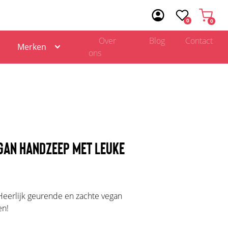
0
0
Over
Blog
Contact
Merken
ons
EGAN HANDZEEP MET LEUKE
Heerlijk geurende en zachte vegan
en!