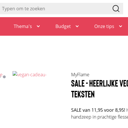
Thema's
Budget
Onze tips
MyFlame
SALE - HEERLIJKE V
TEKSTEN
SALE van 11,95 voor 8,95!
handzeep in prachtige fless