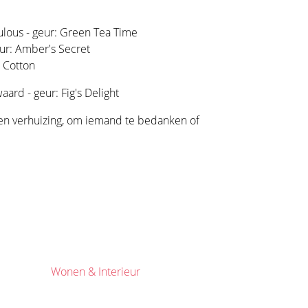
bulous - geur: Green Tea Time
eur: Amber's Secret
h Cotton
ard - geur: Fig's Delight
een verhuizing, om iemand te bedanken of
Wonen & Interieur