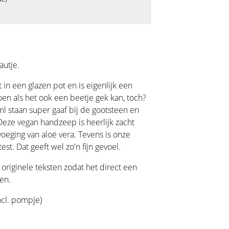
eautje.
in een glazen pot en is eigenlijk een
n als het ook een beetje gek kan, toch?
ml staan super gaaf bij de gootsteen en
 Deze vegan handzeep is heerlijk zacht
oeging van aloë vera. Tevens is onze
st. Dat geeft wel zo'n fijn gevoel.
n originele teksten zodat het direct een
en.
ncl. pompje)