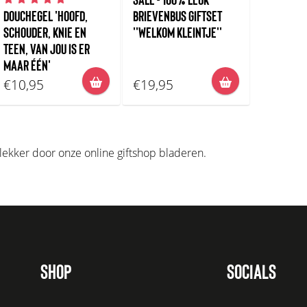
SALE - 100% LEUK
DOUCHEGEL 'HOOFD,
BRIEVENBUS GIFTSET
SCHOUDER, KNIE EN
''WELKOM KLEINTJE''
TEEN, VAN JOU IS ER
MAAR ÉÉN'
€10,95
€19,95
lekker door onze online giftshop bladeren.
SHOP
SOCIALS