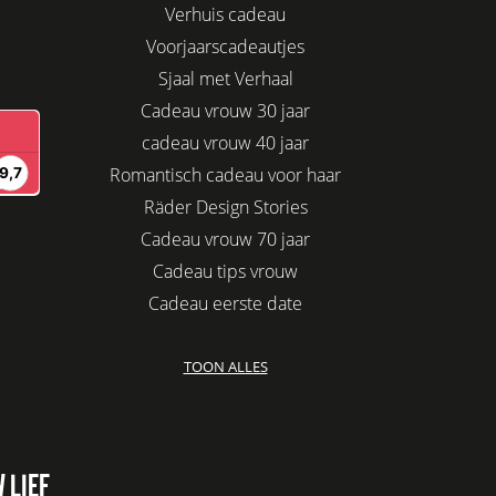
Verhuis cadeau
Voorjaarscadeautjes
Sjaal met Verhaal
Cadeau vrouw 30 jaar
cadeau vrouw 40 jaar
Romantisch cadeau voor haar
Räder Design Stories
Cadeau vrouw 70 jaar
Cadeau tips vrouw
Cadeau eerste date
Biologisch cadeau voor haar
TOON ALLES
Leuke kadootjes
Afscheidscadeau collega
Azur
Kaars cadeau geven
 LIEF