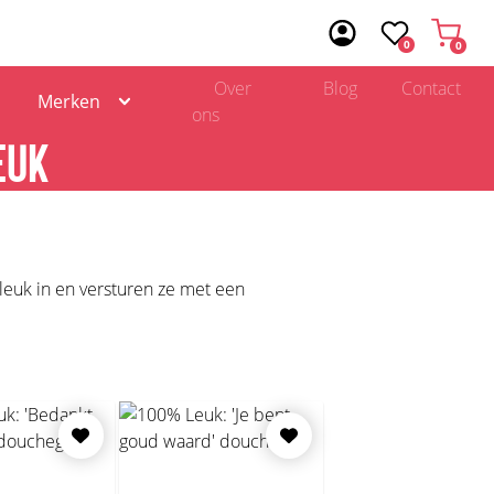
0
0
Over
Blog
Contact
Merken
ons
EUK
 leuk in en versturen ze met een