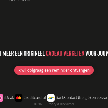
T MEER EEN ORIGINEEL
CADEAU VERGETEN
VOOR JOUW
Ik wil
dolgraag
een reminder ontvangen!
iDeal,
Creditcard of
BankContact (België) en verzo
© 2026 -
Privacy & disclaimer