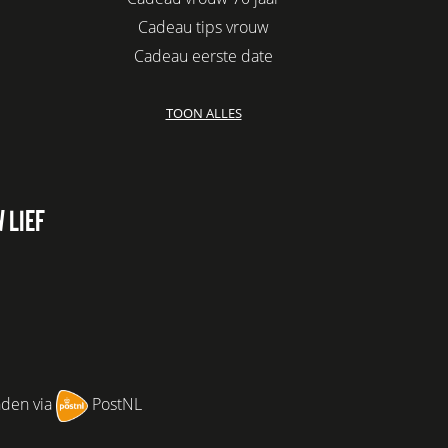
Cadeau tips vrouw
Cadeau eerste date
Biologisch cadeau voor haar
TOON ALLES
Leuke kadootjes
Afscheidscadeau collega
Azur
Kaars cadeau geven
 LIEF
Verjaardagscadeau vriendin
Jubileum cadeau
Cadeau idee vriendin
Origineel cadeau voor vriendin
Leuke cadeaus voor vrouwen
Cadeau per post
nden via
PostNL
Cadeau voor haar boven 100
euro