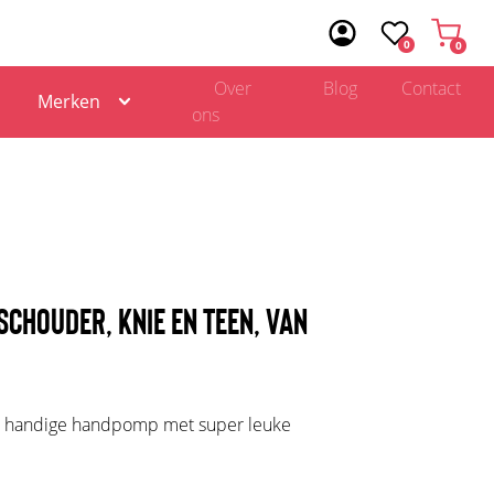
0
0
Over
Blog
Contact
Merken
ons
SCHOUDER, KNIE EN TEEN, VAN
n handige handpomp met super leuke