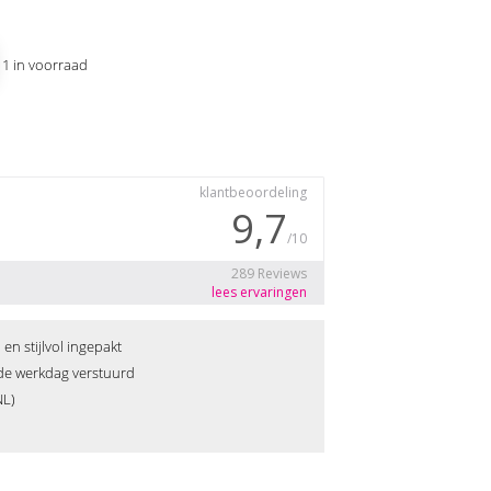
11 in voorraad
n stijlvol ingepakt
fde werkdag verstuurd
NL)