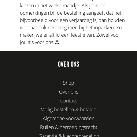
kiezen in het winkelmandje. Als je in de
opmerkingen bij de bestelling aangeeft dat het
bijvoorbeeld voor een verjaardag is, dan houden
we daar ook rekening mee bij het inpakken. Zo
maken we er altijd een feestje van. Zowel voor
jou als voor ons 😊
OVER ONS
Shop
Over ons
Contact
Veilig bestellen & betalen
Algemene voorwaarden
Ruilen & herroepingsrecht
Garantie & klachtenregeling