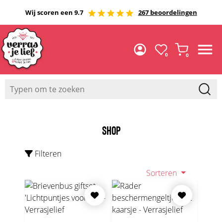
Wij scoren een 9.7
267 beoordelingen
0
0
SHOP
Filteren
Sorteren