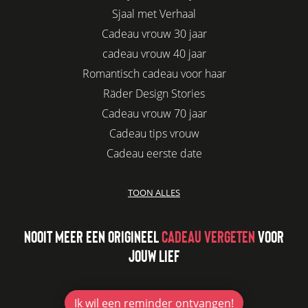
Sjaal met Verhaal
Cadeau vrouw 30 jaar
cadeau vrouw 40 jaar
Romantisch cadeau voor haar
Räder Design Stories
Cadeau vrouw 70 jaar
Cadeau tips vrouw
Cadeau eerste date
Biologisch cadeau voor haar
TOON ALLES
Leuke kadootjes
Afscheidscadeau collega
NOOIT MEER EEN ORIGINEEL
CADEAU VERGETEN
VOOR
Azur
JOUW LIEF
Kaars cadeau geven
Verjaardagscadeau vriendin
Jubileum cadeau
Ik wil
een reminder ontvangen!