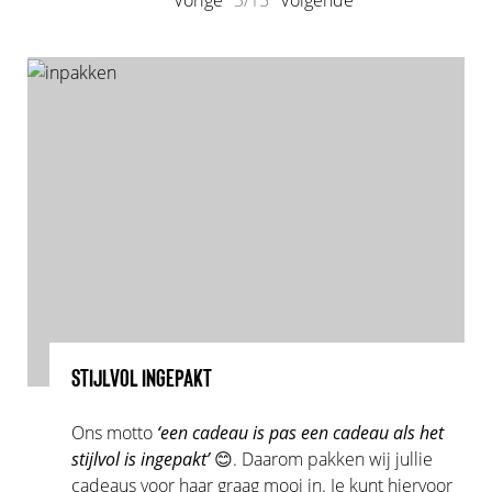
Vorige
3/15
Volgende
STIJLVOL INGEPAKT
Ons motto
‘een cadeau is pas een cadeau als het
stijlvol is ingepakt’
😊. Daarom pakken wij jullie
cadeaus voor haar graag mooi in. Je kunt hiervoor