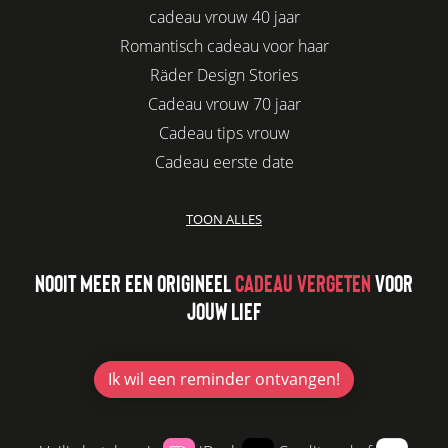
cadeau vrouw 40 jaar
Romantisch cadeau voor haar
Räder Design Stories
Cadeau vrouw 70 jaar
Cadeau tips vrouw
Cadeau eerste date
Biologisch cadeau voor haar
TOON ALLES
Leuke kadootjes
Afscheidscadeau collega
NOOIT MEER EEN ORIGINEEL
CADEAU VERGETEN
VOOR
Azur
JOUW LIEF
Kaars cadeau geven
Verjaardagscadeau vriendin
Jubileum cadeau
Ik wil
een reminder ontvangen!
Cadeau idee vriendin
Origineel cadeau voor vriendin