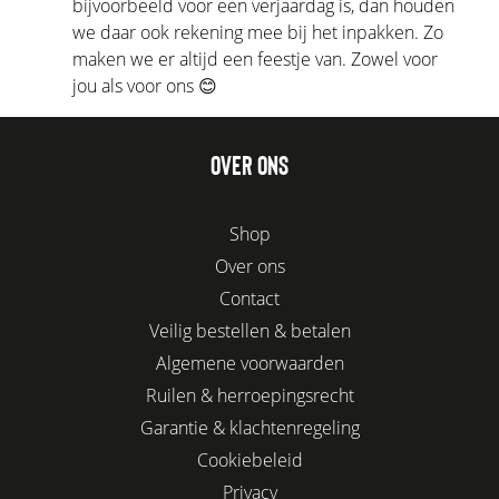
bijvoorbeeld voor een verjaardag is, dan houden
we daar ook rekening mee bij het inpakken. Zo
maken we er altijd een feestje van. Zowel voor
jou als voor ons 😊
OVER ONS
Shop
Over ons
Contact
Veilig bestellen & betalen
Algemene voorwaarden
Ruilen & herroepingsrecht
Garantie & klachtenregeling
Cookiebeleid
Privacy