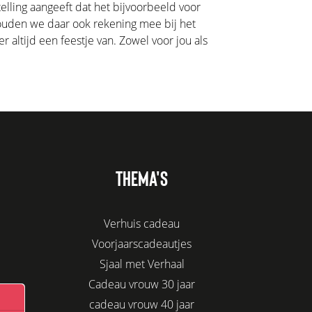
lling aangeeft dat het bijvoorbeeld voor
houden we daar ook rekening mee bij het
 altijd een feestje van. Zowel voor jou als
THEMA'S
Verhuis cadeau
Voorjaarscadeautjes
Sjaal met Verhaal
Cadeau vrouw 30 jaar
cadeau vrouw 40 jaar