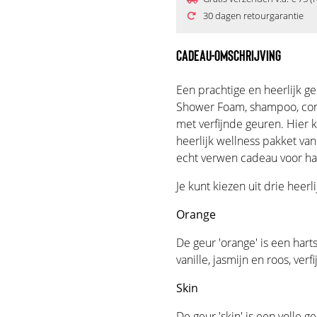
30 dagen retourgarantie
CADEAU-OMSCHRIJVING
Een prachtige en heerlijk 
Shower Foam, shampoo, con
met verfijnde geuren. Hier
heerlijk wellness pakket v
echt verwen cadeau voor ha
Je kunt kiezen uit drie heer
Orange
De geur 'orange' is een hart
vanille, jasmijn en roos, ver
Skin
De geur 'skin' is een volle g