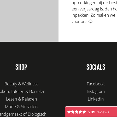
opmerkingen bij de beste
een verjaardag is, dan 
inpakken. Zo maken we er
voor ons 😊
SHOP
SOCIALS
Beauty & Wellness
Facebook
oken, Tafelen & Borrelen
Instagram
Lezen & Relaxen
LinkedIn
Mode & Sieraden
andgemaakt of Biologisch