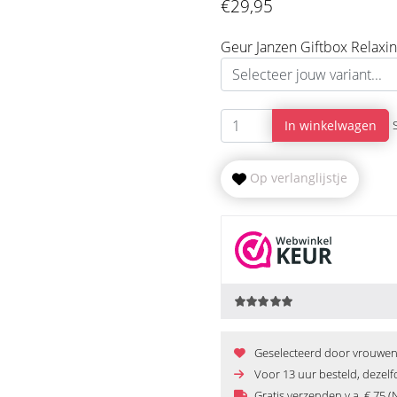
€29,95
Geur Janzen Giftbox Relax
In winkelwagen
Op verlanglijstje
Geselecteerd door vrouwen e
Voor 13 uur besteld, dezel
Gratis verzenden v.a. € 75 (