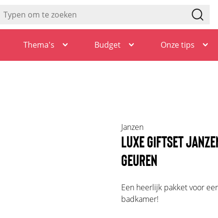
Thema's
Budget
Onze tips
Janzen
LUXE GIFTSET JANZ
GEUREN
Een heerlijk pakket voor ee
badkamer!