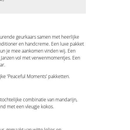
geurende geurkaars samen met heerlijke
ditioner en handcreme. Een luxe pakket
 kun je mee aankomen vinden wij. Een
an Janzen vol met verwenmomentjes. Een
ar.
lijke 'Peaceful Moments' pakketten.
stochtelijke combinatie van mandarijn,
fijnd met een vleugje kokos.
eur, gemaakt van witte lelies en