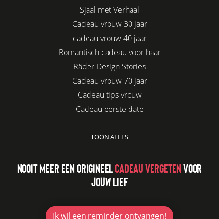
Sjaal met Verhaal
Cadeau vrouw 30 jaar
cadeau vrouw 40 jaar
Romantisch cadeau voor haar
Räder Design Stories
Cadeau vrouw 70 jaar
Cadeau tips vrouw
Cadeau eerste date
Biologisch cadeau voor haar
TOON ALLES
Leuke kadootjes
Afscheidscadeau collega
NOOIT MEER EEN ORIGINEEL
CADEAU VERGETEN
VOOR
Azur
JOUW LIEF
Kaars cadeau geven
Verjaardagscadeau vriendin
Jubileum cadeau
Ik wil
een reminder ontvangen!