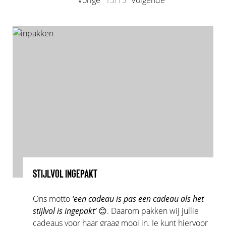
Vorige
13/15
Volgende
STIJLVOL INGEPAKT
Ons motto
‘een cadeau is pas een cadeau als het
stijlvol is ingepakt’
😊. Daarom pakken wij jullie
cadeaus voor haar graag mooi in. Je kunt hiervoor