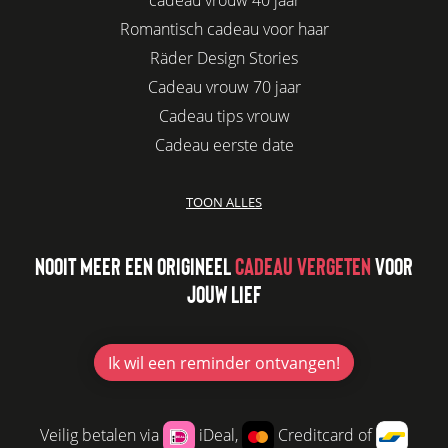
cadeau vrouw 40 jaar
Romantisch cadeau voor haar
Räder Design Stories
Cadeau vrouw 70 jaar
Cadeau tips vrouw
Cadeau eerste date
Biologisch cadeau voor haar
TOON ALLES
Leuke kadootjes
Afscheidscadeau collega
NOOIT MEER EEN ORIGINEEL
CADEAU VERGETEN
VOOR
Azur
JOUW LIEF
Kaars cadeau geven
Verjaardagscadeau vriendin
Jubileum cadeau
Ik wil
een reminder ontvangen!
Cadeau idee vriendin
Origineel cadeau voor vriendin
Veilig betalen via
iDeal,
Creditcard of
Leuke cadeaus voor vrouwen