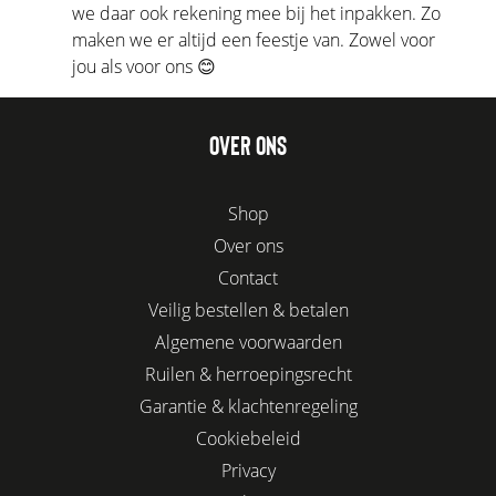
we daar ook rekening mee bij het inpakken. Zo
maken we er altijd een feestje van. Zowel voor
jou als voor ons 😊
OVER ONS
Shop
Over ons
Contact
Veilig bestellen & betalen
Algemene voorwaarden
Ruilen & herroepingsrecht
Garantie & klachtenregeling
Cookiebeleid
Privacy