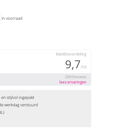
1 in voorraad
n stijlvol ingepakt
fde werkdag verstuurd
NL)