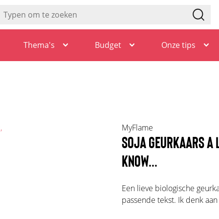
Thema's
Budget
Onze tips
MyFlame
SOJA GEURKAARS A L
KNOW...
Een lieve biologische geur
passende tekst. Ik denk aan 