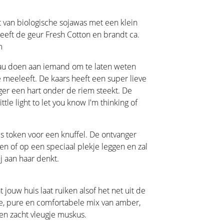
 van biologische sojawas met een klein
heeft de geur Fresh Cotton en brandt ca.
m
au doen aan iemand om te laten weten
 je meeleeft. De kaars heeft een super lieve
er een hart onder de riem steekt. De
ittle light to let you know I'm thinking of
als token voor een knuffel. De ontvanger
gen of op een speciaal plekje leggen en zal
j aan haar denkt.
 jouw huis laat ruiken alsof het net uit de
e, pure en comfortabele mix van amber,
 een zacht vleugje muskus.