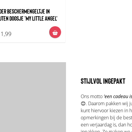
DER BESCHERMENGELTJE IN
UTEN DOOSJE 'MY LITTLE ANGEL'
1,99
STIJLVOL INGEPAKT
Ons motto
‘een cadeau is
😊. Daarom pakken wij ju
kunt hiervoor kiezen in 
opmerkingen bij de beste
een verjaardag is, dan 
inpakken. Zo maken we er