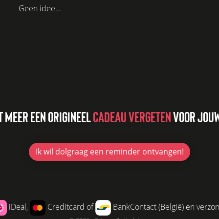
Geen idee...
T MEER EEN ORIGINEEL
CADEAU VERGETEN
VOOR JOUW
Ik wil
dolgraag
een reminder ontvangen!
iDeal,
Creditcard of
BankContact (België) en verzo