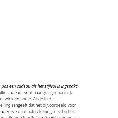
 pas een cadeau als het stijlvol is ingepakt’
llie cadeaus voor haar graag mooi in. Je
het winkelmandje. Als je in de
lling aangeeft dat het bijvoorbeeld voor
houden we daar ook rekening mee bij het
 altijd een feestje van. Zowel voor jou als