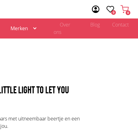
0
0
Over
Blog
Contact
Merken
ons
ITTLE LIGHT TO LET YOU
kaars met uitneembaar beertje en een
jou.