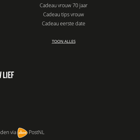
Cadeau vrouw 70 jaar
Cadeau tips vrouw
Cadeau eerste date
Biologisch cadeau voor haar
TOON ALLES
Leuke kadootjes
Afscheidscadeau collega
Azur
Kaars cadeau geven
 LIEF
Verjaardagscadeau vriendin
Jubileum cadeau
Cadeau idee vriendin
Origineel cadeau voor vriendin
Leuke cadeaus voor vrouwen
Cadeau per post
nden via
PostNL
Cadeau voor haar boven 100