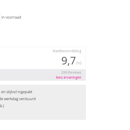
1 in voorraad
n stijlvol ingepakt
fde werkdag verstuurd
NL)