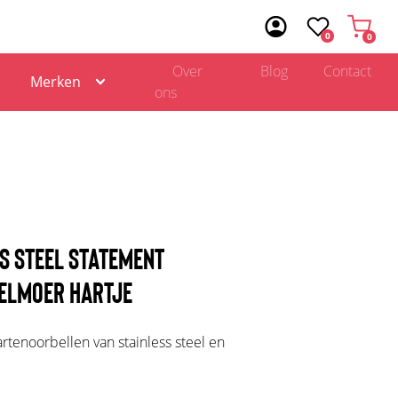
0
0
Over
Blog
Contact
Merken
ons
S STEEL STATEMENT
ELMOER HARTJE
artenoorbellen van stainless steel en