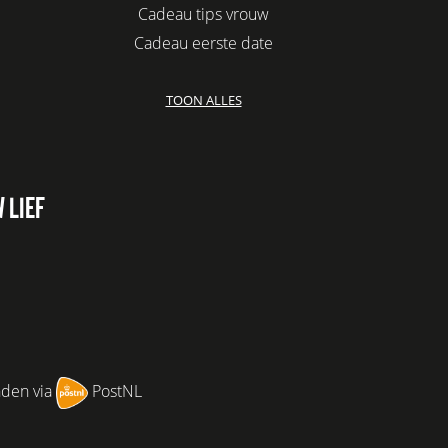
Cadeau tips vrouw
Cadeau eerste date
Biologisch cadeau voor haar
TOON ALLES
Leuke kadootjes
Afscheidscadeau collega
Azur
Kaars cadeau geven
 LIEF
Verjaardagscadeau vriendin
Jubileum cadeau
Cadeau idee vriendin
Origineel cadeau voor vriendin
Leuke cadeaus voor vrouwen
Cadeau per post
nden via
PostNL
Cadeau voor haar boven 100
euro