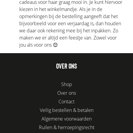
cadeaus voor haar graag mooi in. Je kunt hiervoor
kiezen in het winkelmandje. Als je in de
opmerkingen bij de bestelling aangeeft dat het
bijvoorbeeld voor een verjaardag is, dan houden
we daar ook rekening mee bij het inpakken. Zo
maken we er altijd een feestje van. Zowel voor
jou als voor ons 😊
OVER ONS
Shop
Over ons
Contact
Veilig bestellen & betalen
Algemene voorwaarden
Ruilen & herroepingsrecht