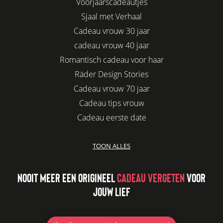
Voorjaarscadeautjes
Sjaal met Verhaal
Cadeau vrouw 30 jaar
cadeau vrouw 40 jaar
Romantisch cadeau voor haar
Räder Design Stories
Cadeau vrouw 70 jaar
Cadeau tips vrouw
Cadeau eerste date
Biologisch cadeau voor haar
TOON ALLES
Leuke kadootjes
Afscheidscadeau collega
NOOIT MEER EEN ORIGINEEL
CADEAU VERGETEN
VOOR
Azur
JOUW LIEF
Kaars cadeau geven
Verjaardagscadeau vriendin