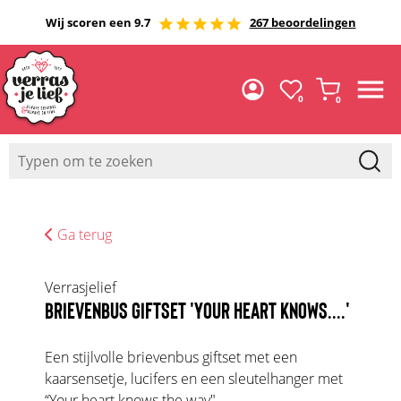
Wij scoren een 9.7
267 beoordelingen
0
0
Ga terug
Verrasjelief
BRIEVENBUS GIFTSET 'YOUR HEART KNOWS....'
Een stijlvolle brievenbus giftset met een
kaarsensetje, lucifers en een sleutelhanger met
“Your heart knows the way"