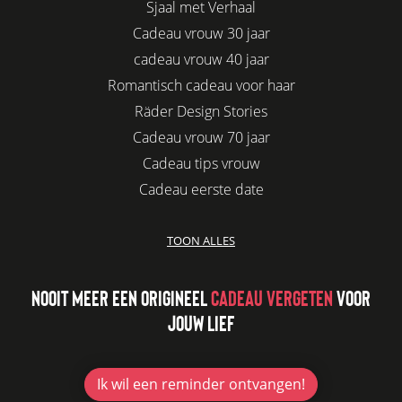
Sjaal met Verhaal
Cadeau vrouw 30 jaar
cadeau vrouw 40 jaar
Romantisch cadeau voor haar
Räder Design Stories
Cadeau vrouw 70 jaar
Cadeau tips vrouw
Cadeau eerste date
Biologisch cadeau voor haar
TOON ALLES
Leuke kadootjes
Afscheidscadeau collega
NOOIT MEER EEN ORIGINEEL
CADEAU VERGETEN
VOOR
Azur
JOUW LIEF
Kaars cadeau geven
Verjaardagscadeau vriendin
Jubileum cadeau
Ik wil
een reminder ontvangen!