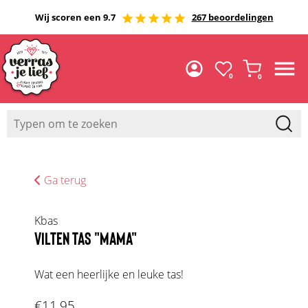
Wij scoren een 9.7
267 beoordelingen
0
0
Ga terug
Kbas
VILTEN TAS "MAMA"
Wat een heerlijke en leuke tas!
€11,95