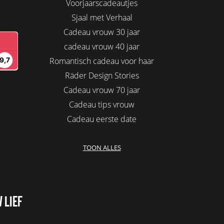
Voorjaarscadeautjes
Sjaal met Verhaal
Cadeau vrouw 30 jaar
cadeau vrouw 40 jaar
Romantisch cadeau voor haar
Räder Design Stories
Cadeau vrouw 70 jaar
Cadeau tips vrouw
Cadeau eerste date
Biologisch cadeau voor haar
TOON ALLES
Leuke kadootjes
Afscheidscadeau collega
Azur
Kaars cadeau geven
 LIEF
Verjaardagscadeau vriendin