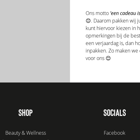
Ons motto
‘een cadeau is
😊. Daarom pakken wij ju
kunt hiervoor kiezen in 
opmerkingen bij de beste
een verjaardag is, dan 
inpakken. Zo maken we er
voor ons 😊
SHOP
SOCIALS
Beauty & Wellness
Facebook