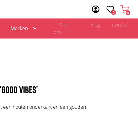
0
0
Over
Blog
Contact
Merken
ons
'GOOD VIBES'
t een houten onderkant en een gouden