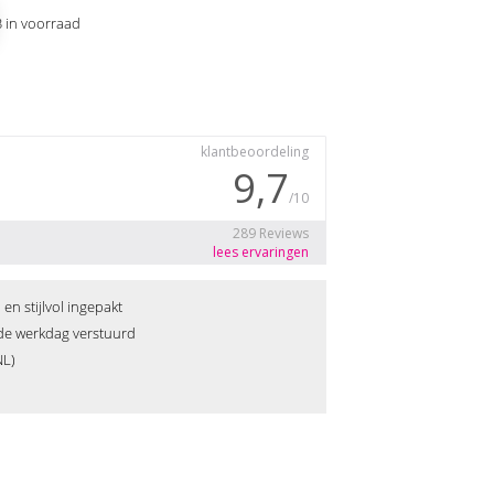
3 in voorraad
n stijlvol ingepakt
fde werkdag verstuurd
NL)