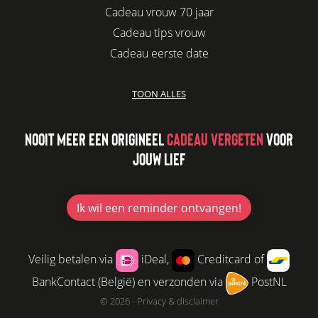
Cadeau vrouw 70 jaar
Cadeau tips vrouw
Cadeau eerste date
Biologisch cadeau voor haar
TOON ALLES
Leuke kadootjes
Afscheidscadeau collega
NOOIT MEER EEN ORIGINEEL
CADEAU VERGETEN
VOOR
Azur
JOUW LIEF
Kaars cadeau geven
Verjaardagscadeau vriendin
Jubileum cadeau
Ik wil
een reminder ontvangen!
Cadeau idee vriendin
Origineel cadeau voor vriendin
Veilig betalen via
iDeal,
Creditcard of
Leuke cadeaus voor vrouwen
BankContact (België) en verzonden via
PostNL
Cadeau per post
© 2026 -
Privacy & disclaimer
Cadeau voor haar boven 100 euro