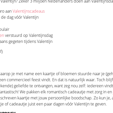
Valentijn? Zeker 3 miljoen Nederlanders doen aan Valentijnsda
uro aan
Valentijnscadeaus
de dag vóór Valentijn
pulair
en
verstuurd op Valentijnsdag
aans gegeten tijdens Valentijn
f)
aarop je met name een kaartje of bloemen stuurde naar je (geh
n commercieel feest vindt. En dat is natuurlijk waar. Toch blij
ende) geliefde te ontvangen, want zeg nou zelf: iedereen vindt
antastisch! We pakken elk romantisch cadeautje met zorg in en 
schreven kaartje met jouw persoonlijke boodschap. Zo kun je, als
je of cadeautje juist een paar dagen vóór Valentijn te geven.