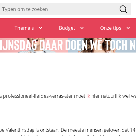
Thema's
Budget
Onze tips
IJNSDAG DAAR DOEN WE TOCH N
ls professioneel-liefdes-verras-ster moet
ik
hier natuurlijk wel w
oe Valentijnsdag is ontstaan. De meeste mensen geloven dat 14 