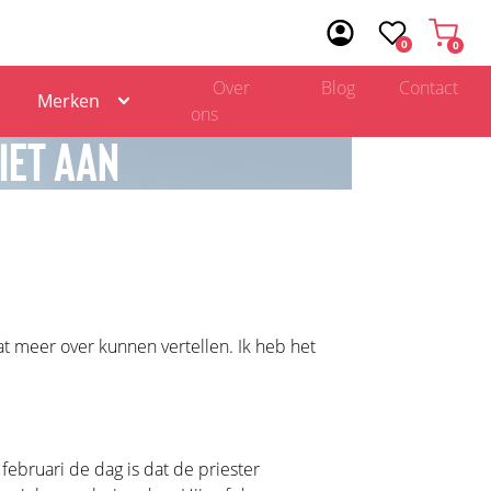
0
0
Over
Blog
Contact
Merken
ons
IET AAN
at meer over kunnen vertellen. Ik heb het
februari de dag is dat de priester