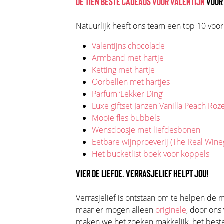
DE TIEN BESTE CADEAUS VOOR VALENTIJN
VOOR
Natuurlijk heeft ons team een top 10 voor 
Valentijns chocolade
Armband met hartje
Ketting met hartje
Oorbellen met hartjes
Parfum ‘Lekker Ding’
Luxe giftset Janzen Vanilla Peach Roz
Mooie fles bubbels
Wensdoosje met liefdesbonen
Eetbare wijnproeverij (The Real Win
Het bucketlist boek voor koppels
VIER DE LIEFDE. VERRASJELIEF HELPT JOU!
Verrasjelief is ontstaan om te helpen de
maar er mogen alleen
originele
, door on
maken we het zoeken makkelijk, het beste