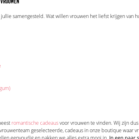
 VROUWEN
jullie samengesteld. Wat willen vrouwen het liefst krijgen van h
e
egum)
 meest
romantische cadeaus
voor vrouwen te vinden. Wij zijn du
s vrouwenteam geselecteerde, cadeaus in onze boutique waar 
llen eenvoudig en pakken we alles extra mooi in.
In een paar 