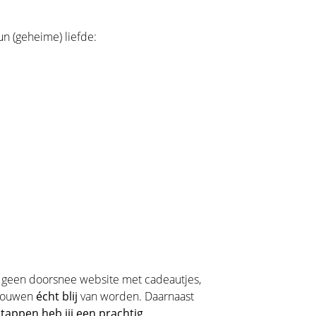
un (geheime) liefde:
s geen doorsnee website met cadeautjes,
vrouwen
écht blij
van worden. Daarnaast
stappen heb jij een prachtig