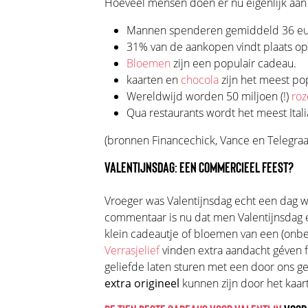
Hoeveel mensen doen er nu eigenlijk aan 
Mannen spenderen gemiddeld 36 e
31% van de aankopen vindt plaats op 
Bloemen
zijn een populair cadeau.
kaarten en
chocola
zijn het meest po
Wereldwijd worden 50 miljoen (!)
roz
Qua restaurants wordt het meest Itali
(bronnen Financechick, Vance en Telegraa
VALENTIJNSDAG: EEN COMMERCIEEL FEEST?
Vroeger was Valentijnsdag echt een dag w
commentaar is nu dat men Valentijnsdag ee
klein cadeautje of bloemen van een (onbek
Verrasjelief
vinden extra aandacht géven f
geliefde laten sturen met een door ons ge
extra origineel
kunnen zijn door het kaart