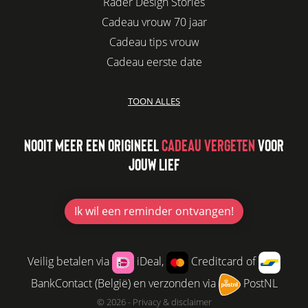
Räder Design Stories
Cadeau vrouw 70 jaar
Cadeau tips vrouw
Cadeau eerste date
Biologisch cadeau voor haar
TOON ALLES
Leuke kadootjes
Afscheidscadeau collega
NOOIT MEER EEN ORIGINEEL
CADEAU VERGETEN
VOOR
Azur
JOUW LIEF
Kaars cadeau geven
Verjaardagscadeau vriendin
Jubileum cadeau
Ik wil
een reminder ontvangen!
Cadeau idee vriendin
Origineel cadeau voor vriendin
Veilig betalen via
iDeal,
Creditcard of
Leuke cadeaus voor vrouwen
BankContact (België) en verzonden via
PostNL
Cadeau per post
© 2026 -
Privacy & disclaimer