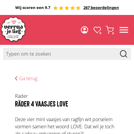
Wij scoren een 9.7
267 beoordelingen
0
0
Ga terug
Räder
RÄDER 4 VAASJES LOVE
Deze vier mini vaasjes van ragfijn wit porselein
vormen samen het woord LOVE. Dat wil je toch
als cadeau ontvangen of sturen?!