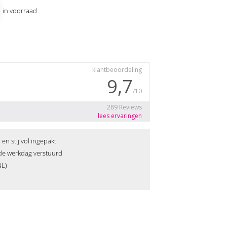
1 in voorraad
n stijlvol ingepakt
fde werkdag verstuurd
NL)