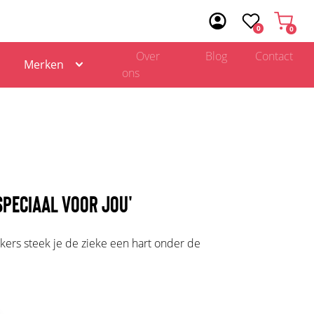
0
0
Over
Blog
Contact
Merken
ons
SPECIAAL VOOR JOU'
ers steek je de zieke een hart onder de